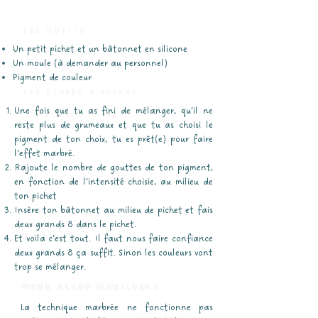
LES OUTILS
Un petit pichet et un bâtonnet en silicone
Un moule (à demander au personnel)
Pigment de couleur
LES ETAPES A SUIVRE
Une fois que tu as fini de mélanger, qu’il ne
LES ETAPES A SUIVRE
reste plus de grumeaux et que tu as choisi le
pigment de ton choix, tu es prêt(e) pour faire
l’effet marbré.
Rajoute le nombre de gouttes de ton pigment,
en fonction de l’intensité choisie, au milieu de
ton pichet
Insère ton bâtonnet au milieu de pichet et fais
deux grands 8 dans le pichet.
Et voila c’est tout. Il faut nous faire confiance
deux grands 8 ça suffit. Sinon les couleurs vont
trop se mélanger.
POUR ALLER PLUS LOIN
POUR ALLER PLUS LOIN
La technique marbrée ne fonctionne pas