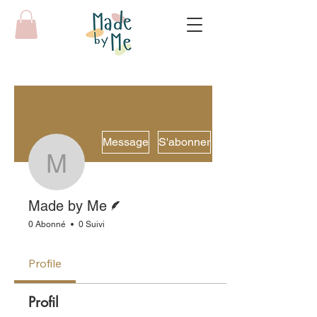
Message
S'abonner
Made by Me
Écrivain
Made by Me
0 Abonné
0 Suivi
Profile
Profil